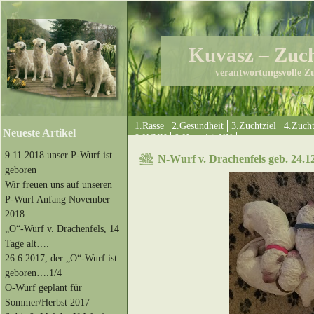
Kuvasz – Zuc
verantwortungsvolle Z
1.Rasse
2.Gesundheit
3.Zuchtziel
4.Zuch
Neueste Artikel
8.KfUH
9.HungáriaKK
9.11.2018 unser P-Wurf ist
N-Wurf v. Drachenfels geb. 24.1
geboren
Wir freuen uns auf unseren
P-Wurf Anfang November
2018
„O“-Wurf v. Drachenfels, 14
Tage alt….
26.6.2017, der „O“-Wurf ist
geboren….1/4
O-Wurf geplant für
Sommer/Herbst 2017