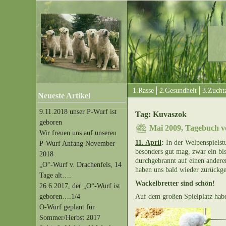
1.Rasse
2.Gesundheit
3.Zuchtz
Neueste Artikel
9.11.2018 unser P-Wurf ist
Tag: Kuvaszok
geboren
Mai 2009, Tagebuch v
Wir freuen uns auf unseren
11. April
:
In der Welpenspielstu
P-Wurf Anfang November
besonders gut mag, zwar ein bi
2018
durchgebrannt auf einen anderen
„O“-Wurf v. Drachenfels, 14
haben uns bald wieder zurückgeh
Tage alt….
Wackelbretter sind schön!
26.6.2017, der „O“-Wurf ist
geboren….1/4
Auf dem großen Spielplatz habe
O-Wurf geplant für
Sommer/Herbst 2017