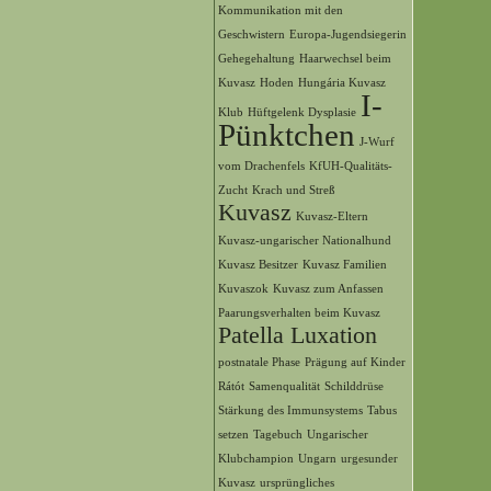
Kommunikation mit den
Geschwistern
Europa-Jugendsiegerin
Gehegehaltung
Haarwechsel beim
Kuvasz
Hoden
Hungária Kuvasz
I-
Klub
Hüftgelenk Dysplasie
Pünktchen
J-Wurf
vom Drachenfels
KfUH-Qualitäts-
Zucht
Krach und Streß
Kuvasz
Kuvasz-Eltern
Kuvasz-ungarischer Nationalhund
Kuvasz Besitzer
Kuvasz Familien
Kuvaszok
Kuvasz zum Anfassen
Paarungsverhalten beim Kuvasz
Patella Luxation
postnatale Phase
Prägung auf Kinder
Rátót
Samenqualität
Schilddrüse
Stärkung des Immunsystems
Tabus
setzen
Tagebuch
Ungarischer
Klubchampion
Ungarn
urgesunder
Kuvasz
ursprüngliches