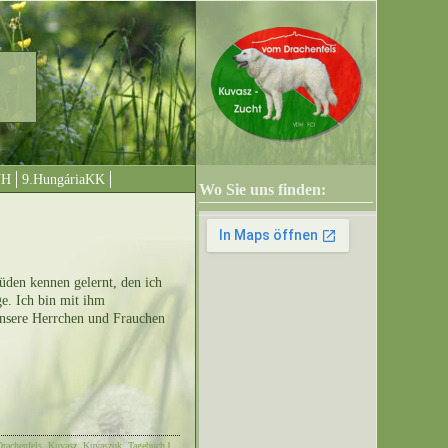
UH
9.HungáriaKK
Wo Sie uns finden:
üden kennen gelernt, den ich
ge. Ich bin mit ihm
 Unsere Herrchen und Frauchen
Drachenfels
,
Kuvasz
,
Kuvaszok
,
Tagebuch
|