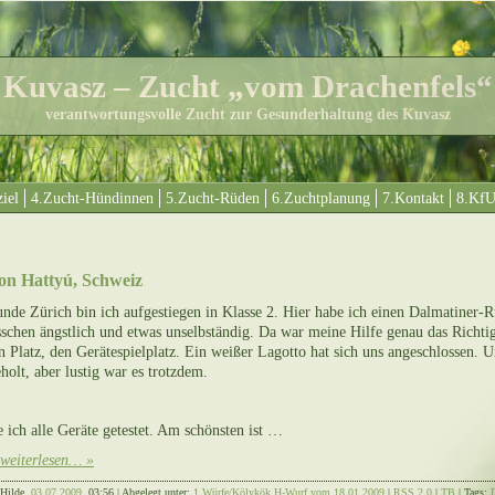
Kuvasz – Zucht „vom Drachenfels“
verantwortungsvolle Zucht zur Gesunderhaltung des Kuvasz
iel
4.Zucht-Hündinnen
5.Zucht-Rüden
6.Zuchtplanung
7.Kontakt
8.Kf
on Hattyú, Schweiz
nde Zürich bin ich aufgestiegen in Klasse 2. Hier habe ich einen Dalmatiner-R
sschen ängstlich und etwas unselbständig. Da war meine Hilfe genau das Richti
 Platz, den Gerätespiel­platz. Ein weißer Lagotto hat sich uns angeschlossen.
olt, aber lustig war es trotzdem.
 ich alle Geräte getestet. Am schönsten ist …
weiterlesen… »
Hilde,
03.07.2009
, 03:56 | Abgelegt unter:
1.Würfe/Kölykök
,
H-Wurf vom 18.01.2009
|
RSS 2.0
|
TB
| Tags: