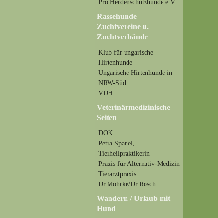
Pro Herdenschutzhunde e.V.
Rassehunde
Zuchtvereine u.
Zuchtverbände
Klub für ungarische
Hirtenhunde
Ungarische Hirtenhunde in
NRW-Süd
VDH
Veterinärmedizinische
Seiten
DOK
Petra Spanel,
Tierheilpraktikerin
Praxis für Alternativ-Medizin
Tierarztpraxis
Dr.Möhrke/Dr.Rösch
Wandern / Urlaub mit
Hund