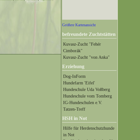
Größere Kartenansicht
befreundete Zuchtstätten
Kuvasz-Zucht "Fehér
Cimborák"
Kuvasz-Zucht "von Anka"
Erziehung
Dog-InForm
Hundefarm 'Eifel'
Hundeschule Uda Voßberg
Hundeschule vom Tomberg
IG-Hundeschulen e.V.
Tatzen-Treff
HSH in Not
Hilfe für Herdenschutzhunde
in Not