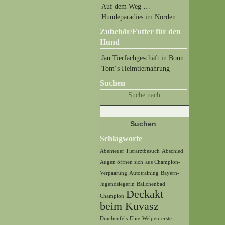
Auf dem Weg …
Hundeparadies im Norden
Zubehör/Futter für den
Hund
Jau Tierfachgeschäft in Bonn
Tom´s Heimtiernahrung
Suchen
Suche nach:
Schlagworte
Abenteuer Tierarztbesuch
Abschied
Augen öffnen sich
aus Champion-
Verpaarung
Autotraining
Bayern-
Jugendsiegerin
Bällchenbad
Deckakt
Champion
beim Kuvasz
Drachenfels
Elite-Welpen
erste