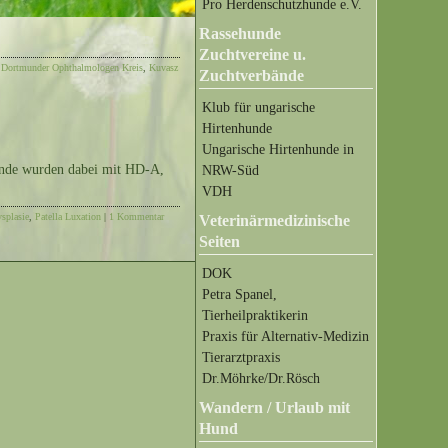
Pro Herdenschutzhunde e.V.
Rassehunde
Zuchtvereine u.
:
Dortmunder Ophthalmologen Kreis
,
Kuvasz
Zuchtverbände
Klub für ungarische
Hirtenhunde
Ungarische Hirtenhunde in
unde wurden dabei mit HD-A,
NRW-Süd
VDH
splasie
,
Patella Luxation
|
1 Kommentar
Veterinärmedizinische
Seiten
DOK
Petra Spanel,
Tierheilpraktikerin
Praxis für Alternativ-Medizin
Tierarztpraxis
Dr.Möhrke/Dr.Rösch
Wandern / Urlaub mit
Hund