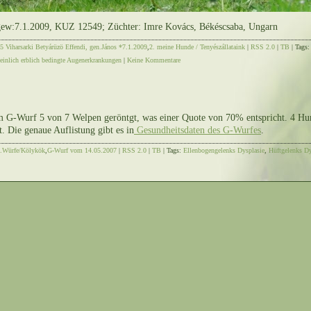
 gew:7.1.2009, KUZ 12549; Züchter: Imre Kovács, Békéscsaba, Ungarn
5 Viharsarki Betyárüzö Effendi, gen.János *7.1.2009
,
2. meine Hunde / Tenyészállataink
|
RSS 2.0
|
TB
| Tags
einlich erblich bedingte Augenerkrankungen
|
Keine Kommentare
m G-Wurf 5 von 7 Welpen geröntgt, was einer Quote von 70% entspricht. 4 H
 Die genaue Auflistung gibt es in
Gesundheitsdaten des G-Wurfes
.
.Würfe/Kölykök
,
G-Wurf vom 14.05.2007
|
RSS 2.0
|
TB
| Tags:
Ellenbogengelenks Dysplasie
,
Hüftgelenks Dy