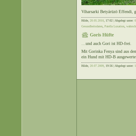
Viharsarki Betyárüzö Effendi,
Hilde,
20.05.2010
, 17:02 | Abgelegt unter:
0
Gesundheitsdaten
,
Patella Luxation
,
wahrsch
Goris Hüfte
…und auch Gori ist HD-frei.
Mit Gorinka Fenya sind aus de
ein Hund mit HD-B ausgewertet.
Hilde,
20.07.2009
, 19:56 | Abgelegt unter:
1