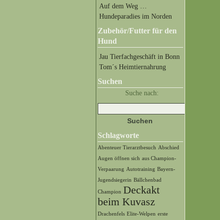
Auf dem Weg …
Hundeparadies im Norden
Zubehör/Futter für den
Hund
Jau Tierfachgeschäft in Bonn
Tom´s Heimtiernahrung
Suchen
Suche nach:
Schlagworte
Abenteuer Tierarztbesuch
Abschied
Augen öffnen sich
aus Champion-
Verpaarung
Autotraining
Bayern-
Jugendsiegerin
Bällchenbad
Deckakt
Champion
beim Kuvasz
Drachenfels
Elite-Welpen
erste