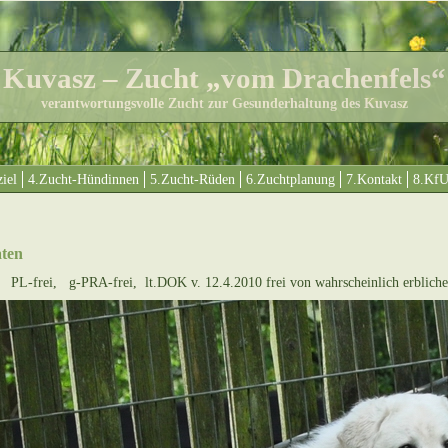
Kuvasz – Zucht „vom Drachenfels“
verantwortungsvolle Zucht zur Gesunderhaltung des Kuvasz
iel
4.Zucht-Hündinnen
5.Zucht-Rüden
6.Zuchtplanung
7.Kontakt
8.Kf
aten
L-frei, g-PRA-frei, lt.DOK v. 12.4.2010 frei von wahrscheinlich erbliche