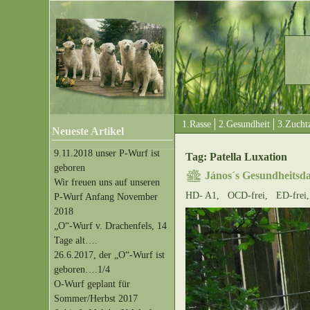
1.Rasse
2.Gesundheit
3.Zuchtz
Neueste Artikel
9.11.2018 unser P-Wurf ist
Tag: Patella Luxation
geboren
János´s Gesundheitsd
Wir freuen uns auf unseren
HD- A1, OCD-frei, ED-frei, P
P-Wurf Anfang November
2018
„O“-Wurf v. Drachenfels, 14
Tage alt….
26.6.2017, der „O“-Wurf ist
geboren….1/4
O-Wurf geplant für
Sommer/Herbst 2017