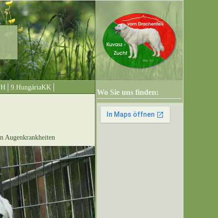
UH
9.HungáriaKK
Wo Sie uns finden:
n Augenkrankheiten