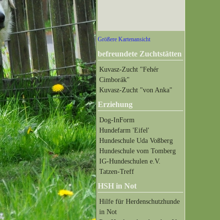
Größere Kartenansicht
befreundete Zuchtstätten
Kuvasz-Zucht "Fehér
Cimborák"
Kuvasz-Zucht "von Anka"
Erziehung
Dog-InForm
Hundefarm 'Eifel'
Hundeschule Uda Voßberg
Hundeschule vom Tomberg
IG-Hundeschulen e.V.
Tatzen-Treff
HSH in Not
Hilfe für Herdenschutzhunde
in Not