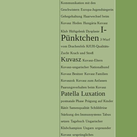
Kommunikation mit den
Geschwistern
Europa-Jugendsiegerin
Gehegehaltung
Haarwechsel beim
Kuvasz
Hoden
Hungária Kuvasz
I-
Klub
Hüftgelenk Dysplasie
Pünktchen
J-Wurf
vom Drachenfels
KfUH-Qualitäts-
Zucht
Krach und Streß
Kuvasz
Kuvasz-Eltern
Kuvasz-ungarischer Nationalhund
Kuvasz Besitzer
Kuvasz Familien
Kuvaszok
Kuvasz zum Anfassen
Paarungsverhalten beim Kuvasz
Patella Luxation
postnatale Phase
Prägung auf Kinder
Rátót
Samenqualität
Schilddrüse
Stärkung des Immunsystems
Tabus
setzen
Tagebuch
Ungarischer
Klubchampion
Ungarn
urgesunder
Kuvasz
ursprüngliches