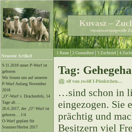
Kuvasz – Zuc
verantwortungsvolle Z
1.Rasse
2.Gesundheit
3.Zuchtziel
4.Zuch
Neueste Artikel
8.KfUH
9.HungáriaKK
9.11.2018 unser P-Wurf ist
Tag: Gehegeha
geboren
Wir freuen uns auf unseren
elf von zwölf I-Pünktchen…
P-Wurf Anfang November
…sind schon in l
2018
„O“-Wurf v. Drachenfels, 14
eingezogen. Sie 
Tage alt….
26.6.2017, der „O“-Wurf ist
prächtig und mac
geboren….1/4
O-Wurf geplant für
Besitzern viel F
Sommer/Herbst 2017