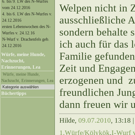
6. bis 9. LW des N-Wurfes
Welpen nicht in 
vom 24.12.2016
4. bis 6. LW des N-Wurfes v.
ausschließliche 
24.12.2016
ersten Lebenswochen des N-
sondern behalte si
Wurfes v. 24.12.16
N-Wurf v. Drachenfels geb.
ich auch für das 
24.12.2016
Familie gefunden
Würfe, meine Hunde,
Nachzucht,
Zeit und Engagem
Erinnerungen, Lea
Würfe, meine Hunde,
erzogenen und z
Nachzucht, Erinnerungen, Lea
freundlichen Ju
Büchertipps
dann freuen wir 
Hilde,
09.07.2010
, 13:18 
1.Würfe/Kölykök
,
I-Wurf 