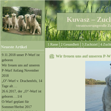
Kuvasz – Zuc
verantwortungsvolle Z
1.Rasse
2.Gesundheit
3.Zuchtziel
4.Zuch
Neueste Artikel
8.KfUH
9.HungáriaKK
9.11.2018 unser P-Wurf ist
Wir freuen uns auf unseren P-
geboren
Wir freuen uns auf unseren
P-Wurf Anfang November
2018
„O“-Wurf v. Drachenfels, 14
Tage alt….
26.6.2017, der „O“-Wurf ist
geboren….1/4
O-Wurf geplant für
Sommer/Herbst 2017